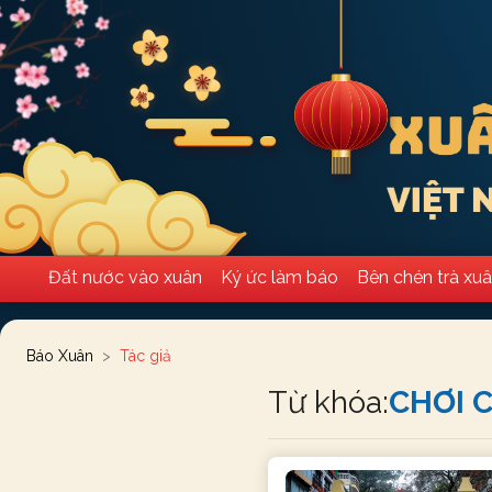
Đất nước vào xuân
Ký ức làm báo
Bên chén trà xu
Báo Xuân
Tác giả
Từ khóa:
CHƠI 