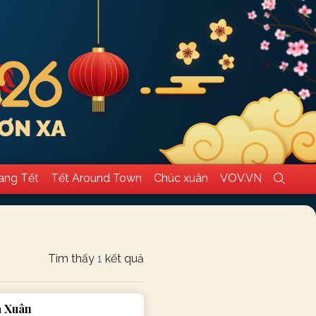
ang Tết
Tết Around Town
Chúc xuân
VOV.VN
Tìm thấy
1
kết quả
a Xuân