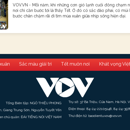
VOV.VN - Mỗi năm, khi những cơn gió lạnh cuối đông chạm ng
nơi chỉ cần bước tới là thấy Tết. Ở đó có sắc đào phai, có mù
bước chân chậm rãi đi tìm mùa xuân giữa nhịp sống hiện đại.
 xuân
Sắc màu giải trí
Tết muôn nơi
Khát vọng Việ
Trụ sở: 37 Bà Triệu, Cửa Nam, Hà Nội, 
Tổng Biên tập: NGÔ THIỆU PHONG
Điện thoại: 84-24-22105148, 84-24-397
h, Giang Trung Sơn, Nguyễn Tuyết Yến
Thư điện tử: baodientuvov@vov.vn
an chủ quản: ĐÀI TIẾNG NÓI VIỆT NAM