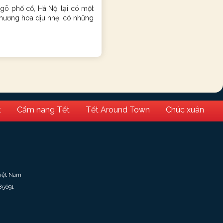
õ phố cổ, Hà Nội lại có một
i hương hoa dịu nhẹ, có những
t
Cẩm nang Tết
Tết Around Town
Chúc xuân
Việt Nam
85691