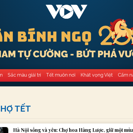
ân
Sắc màu giải trí
Tết muôn nơi
Khát vọng Việt
Cẩm n
CHỢ TẾT
Hà Nội sống và yêu: Chợ hoa Hàng Lược, giữ một mù