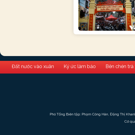
Đất nước vào xuân
Ký ức làm báo
Bên chén trà
Phó Tổng Biên tập: Phạm Công Hân, Đặng Thị Khan
Cơ qu