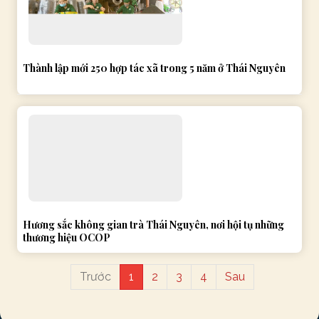
Thành lập mới 250 hợp tác xã trong 5 năm ở Thái Nguyên
Hương sắc không gian trà Thái Nguyên, nơi hội tụ những
thương hiệu OCOP
Trước
1
2
3
4
Sau