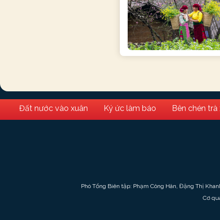
Đất nước vào xuân
Ký ức làm báo
Bên chén trà
Phó Tổng Biên tập: Phạm Công Hân, Đặng Thị Khan
Cơ qu