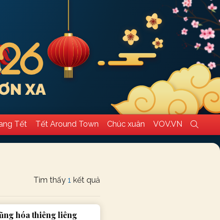
ang Tết
Tết Around Town
Chúc xuân
VOV.VN
Tìm thấy
1
kết quả
ũng hóa thiêng liêng