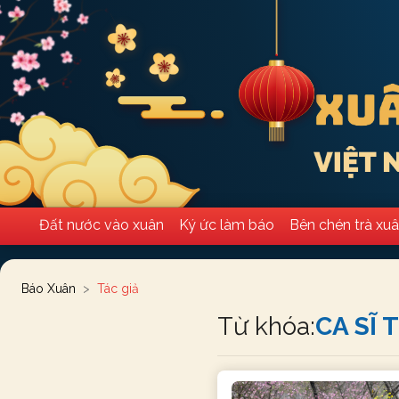
Đất nước vào xuân
Ký ức làm báo
Bên chén trà xu
Báo Xuân
Tác giả
Từ khóa:
CA SĨ