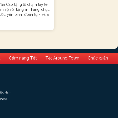
Văn Cao lặng lẽ chạm tay lên
ầm rộ rồi lặng im hàng chục
ước yên bình, đoàn tụ - và ai
t
Cẩm nang Tết
Tết Around Town
Chúc xuân
Việt Nam
85691