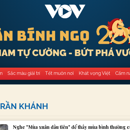
ân
Sắc màu giải trí
Tết muôn nơi
Khát vọng Việt
Cẩm n
 TRẦN KHÁNH
Nghe "Mùa xuân đầu tiên" để thấy mùa bình thường c