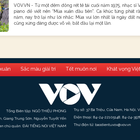
VOV.VN - Từ một đêm đông rét tê tái cuối năm 1975, nhạc sĩ 
piano để viết nên “Mùa xuân đầu tiên”. Ca khúc từng phát r
năm, nay trở lại như lời nhắc: Mùa vui lớn nhất là ngày đất n
cũng xứng đáng được vỗ về, bắt đầu lại một lần.
 xuân
Sắc màu giải trí
Tết muôn nơi
Khát vọng Việ
Trụ sở: 37 Bà Triệu, Cửa Nam, Hà Nội, 
Tổng Biên tập: NGÔ THIỆU PHONG
Điện thoại: 84-24-22105148, 84-24-397
h, Giang Trung Sơn, Nguyễn Tuyết Yến
Thư điện tử: baodientuvov@vov.vn
an chủ quản: ĐÀI TIẾNG NÓI VIỆT NAM