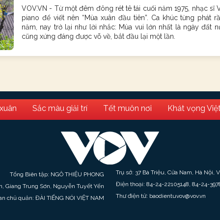
VOV.VN - Từ một đêm đông rét tê tái cuối năm 1975, nhạc sĩ 
piano để viết nên “Mùa xuân đầu tiên”. Ca khúc từng phát r
năm, nay trở lại như lời nhắc: Mùa vui lớn nhất là ngày đất n
cũng xứng đáng được vỗ về, bắt đầu lại một lần.
 xuân
Sắc màu giải trí
Tết muôn nơi
Khát vọng Việ
Trụ sở: 37 Bà Triệu, Cửa Nam, Hà Nội, 
Tổng Biên tập: NGÔ THIỆU PHONG
Điện thoại: 84-24-22105148, 84-24-397
h, Giang Trung Sơn, Nguyễn Tuyết Yến
Thư điện tử: baodientuvov@vov.vn
an chủ quản: ĐÀI TIẾNG NÓI VIỆT NAM