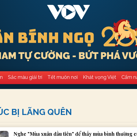
ân
Sắc màu giải trí
Tết muôn nơi
Khát vọng Việt
Cẩm n
ÚC BỊ LÃNG QUÊN
Nghe "Mùa xuân đầu tiên" để thấy mùa bình thường c