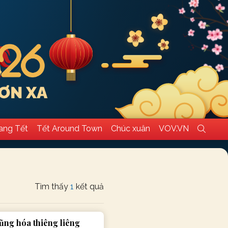
ang Tết
Tết Around Town
Chúc xuân
VOV.VN
Tìm thấy
1
kết quả
ũng hóa thiêng liêng