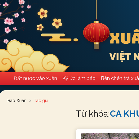
Đất nước vào xuân
Ký ức làm báo
Bên chén trà xu
Báo Xuân
Tác giả
Từ khóa:
CA KH