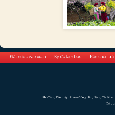
Đất nước vào xuân
Ký ức làm báo
Bên chén trà
Phó Tổng Biên tập: Phạm Công Hân, Đặng Thị Khan
Cơ qu