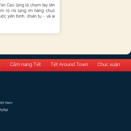
Văn Cao lặng lẽ chạm tay lên
ầm rộ rồi lặng im hàng chục
ước yên bình, đoàn tụ - và ai
t
Cẩm nang Tết
Tết Around Town
Chúc xuân
Việt Nam
85691