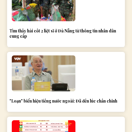
Tìm thấy hài cốt 2 liệt sĩ ở Đà Nẵng từ thông tin nhân dân
cung cấp
"Loạn" biển hiệu tiếng nước ngoài: Đã đến lúc chấn chỉnh