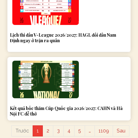
Lịch thi đấu V-League 2026/2027: HAGL đối đầu Nam
Định ngay ở trận ra quân
Kết quả bốc thăm Cúp Quốc gia 2026/2027: CAHN và Hà
Nội FC dễ thở
Trước
1
2
3
4
5
…
1109
Sau