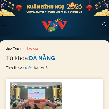
Báo Xuân
Tác giả
Từ khóa:
ĐÀ NẴNG
Tìm thấy
11082
kết quả