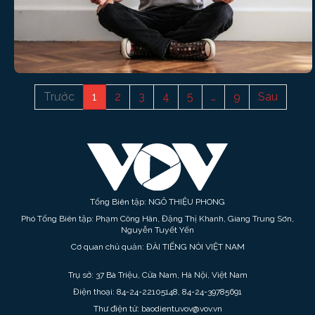
Trước
1
2
3
4
5
…
9
Sau
Tổng Biên tập: NGÔ THIỆU PHONG
Phó Tổng Biên tập: Phạm Công Hân, Đặng Thị Khanh, Giang Trung Sơn,
Nguyễn Tuyết Yến
Cơ quan chủ quản: ĐÀI TIẾNG NÓI VIỆT NAM
Trụ sở: 37 Bà Triệu, Cửa Nam, Hà Nội, Việt Nam
Điện thoại: 84-24-22105148, 84-24-39785691
Thư điện tử: baodientuvov@vov.vn