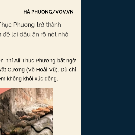
HÀ PHƯƠNG/VOV.VN
 Thục Phương trở thành
 để lại dấu ấn rõ nét nhờ
iên nhí Ali Thục Phương bất ngờ
vật Cương (Võ Hoài Vũ). Dù chỉ
xem không khỏi xúc động.