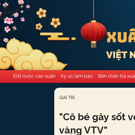
Đất nước vào xuân
Ký ức làm báo
Bên chén trà xu
GIẢI TRÍ
"
Cô bé gây sốt v
vàng VTV
"