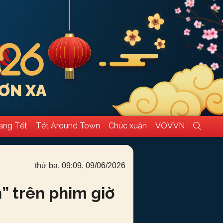
ang Tết
Tết Around Town
Chúc xuân
VOV.VN
thứ ba, 09:09, 09/06/2026
n” trên phim giờ