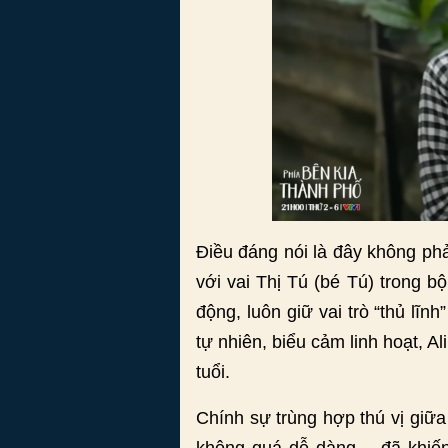
Điều đáng nói là đây không ph
với vai Thị Tú (bé Tú) trong 
động, luôn giữ vai trò “thủ lĩ
tự nhiên, biểu cảm linh hoạt, A
tuổi.
Chính sự trùng hợp thú vị giữa
không quá dễ dàng – đã khiến