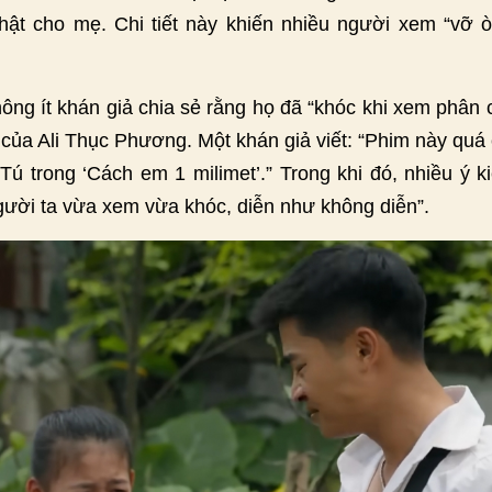
hật cho mẹ. Chi tiết này khiến nhiều người xem “vỡ ò
hông ít khán giả chia sẻ rằng họ đã “khóc khi xem phân
n của Ali Thục Phương. Một khán giả viết: “Phim này qu
i Tú trong ‘Cách em 1 milimet’.” Trong khi đó, nhiều ý k
ười ta vừa xem vừa khóc, diễn như không diễn”.