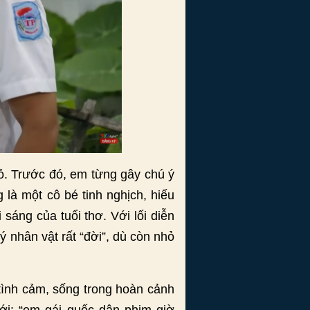
ỏ. Trước đó, em từng gây chú ý
là một cô bé tinh nghịch, hiếu
sáng của tuổi thơ. Với lối diễn
ý nhân vật rất “đời”, dù còn nhỏ
 tình cảm, sống trong hoàn cảnh
ới: “em gái quốc dân phim giờ