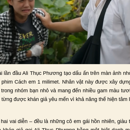
ải lần đầu Ali Thục Phương tạo dấu ấn trên màn ảnh nh
bộ phim Cách em 1 milimet. Nhân vật này được xây dựng 
nh” trong nhóm bạn nhỏ và mang đến nhiều gam màu tươi 
li từng được khán giả yêu mến vì khả năng thể hiện tâm l
 hai vai diễn – đều là những cô em gái hồn nhiên, giàu
 khán giả gọi Ali Thục Phương bằng một biệt danh m