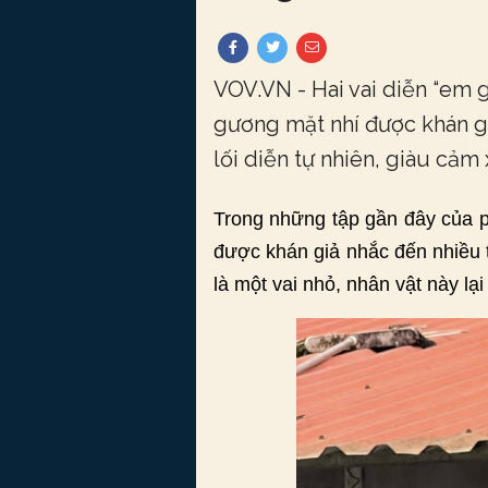
VOV.VN - Hai vai diễn “em g
gương mặt nhí được khán gi
lối diễn tự nhiên, giàu cảm 
Trong những tập gần đây của ph
được khán giả nhắc đến nhiều 
là một vai nhỏ, nhân vật này l