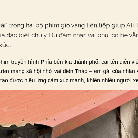
ái” trong hai bộ phim giờ vàng liên tiếp giúp Ali
ả đặc biệt chú ý. Dù đảm nhận vai phụ, cô bé vẫn
xúc.
im truyền hình Phía bên kia thành phố, cái tên diễn v
trên mạng xã hội nhờ vai diễn Thảo – em gái của nhân 
ại tạo được hiệu ứng cảm xúc mạnh, khiến nhiều người 