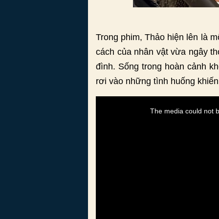
Trong phim, Thảo hiện lên là mộ
cách của nhân vật vừa ngây th
đình. Sống trong hoàn cảnh khó
rơi vào những tình huống khiế
This
is
a
The media could not be
modal
window.