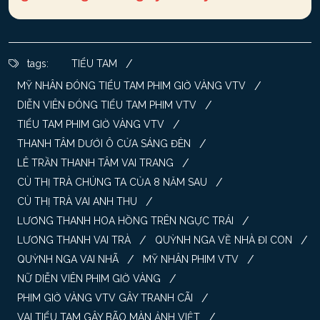
/
tags:
TIỂU TAM
/
MỸ NHÂN ĐÓNG TIỂU TAM PHIM GIỜ VÀNG VTV
/
DIỄN VIÊN ĐÓNG TIỂU TAM PHIM VTV
/
TIỂU TAM PHIM GIỜ VÀNG VTV
/
THANH TÂM DƯỚI Ô CỬA SÁNG ĐÈN
/
LÊ TRẦN THANH TÂM VAI TRANG
/
CÙ THỊ TRÀ CHÚNG TA CỦA 8 NĂM SAU
/
CÙ THỊ TRÀ VAI ANH THU
/
LƯƠNG THANH HOA HỒNG TRÊN NGỰC TRÁI
/
/
LƯƠNG THANH VAI TRÀ
QUỲNH NGA VỀ NHÀ ĐI CON
/
/
QUỲNH NGA VAI NHÃ
MỸ NHÂN PHIM VTV
/
NỮ DIỄN VIÊN PHIM GIỜ VÀNG
/
PHIM GIỜ VÀNG VTV GÂY TRANH CÃI
/
VAI TIỂU TAM GÂY BÃO MÀN ẢNH VIỆT