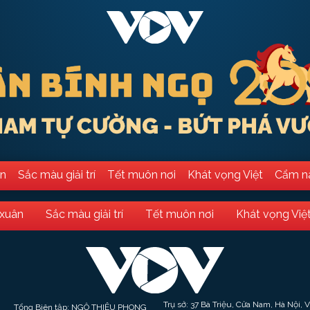
ân
Sắc màu giải trí
Tết muôn nơi
Khát vọng Việt
Cẩm n
 xuân
Sắc màu giải trí
Tết muôn nơi
Khát vọng Việ
Trụ sở: 37 Bà Triệu, Cửa Nam, Hà Nội, 
Tổng Biên tập: NGÔ THIỆU PHONG