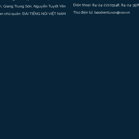
Điện thoại: 84-24-22105148, 84-24-397
h, Giang Trung Sơn, Nguyễn Tuyết Yến
Thư điện tử: baodientuvov@vov.vn
an chủ quản: ĐÀI TIẾNG NÓI VIỆT NAM