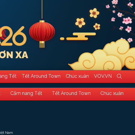
ang Tết
Tết Around Town
Chúc xuân
VOV.VN
t
Cẩm nang Tết
Tết Around Town
Chúc xuân
Việt Nam