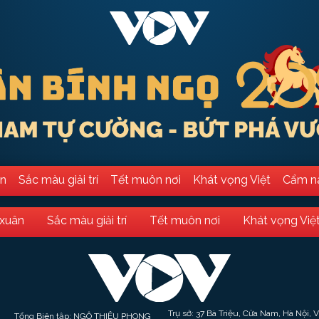
ân
Sắc màu giải trí
Tết muôn nơi
Khát vọng Việt
Cẩm n
 xuân
Sắc màu giải trí
Tết muôn nơi
Khát vọng Việ
Trụ sở: 37 Bà Triệu, Cửa Nam, Hà Nội, 
Tổng Biên tập: NGÔ THIỆU PHONG