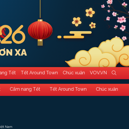
ang Tết
Tết Around Town
Chúc xuân
VOV.VN
t
Cẩm nang Tết
Tết Around Town
Chúc xuân
Việt Nam