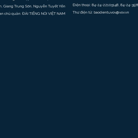
Điện thoại: 84-24-22105148, 84-24-397
h, Giang Trung Sơn, Nguyễn Tuyết Yến
Thư điện tử: baodientuvov@vov.vn
an chủ quản: ĐÀI TIẾNG NÓI VIỆT NAM