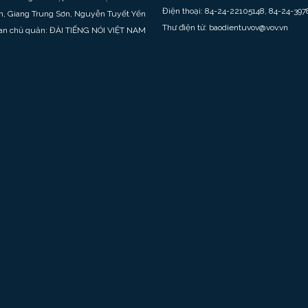
Điện thoại: 84-24-22105148, 84-24-397
h, Giang Trung Sơn, Nguyễn Tuyết Yến
Thư điện tử: baodientuvov@vov.vn
an chủ quản: ĐÀI TIẾNG NÓI VIỆT NAM