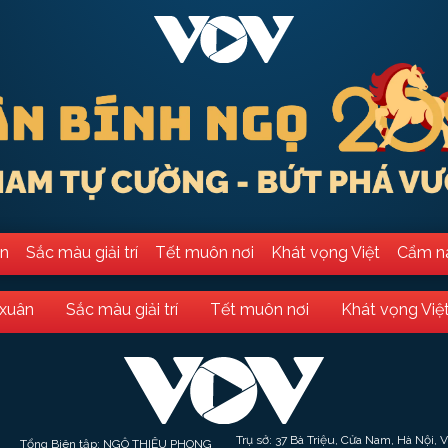
ân
Sắc màu giải trí
Tết muôn nơi
Khát vọng Việt
Cẩm n
 xuân
Sắc màu giải trí
Tết muôn nơi
Khát vọng Việ
Trụ sở: 37 Bà Triệu, Cửa Nam, Hà Nội, 
Tổng Biên tập: NGÔ THIỆU PHONG