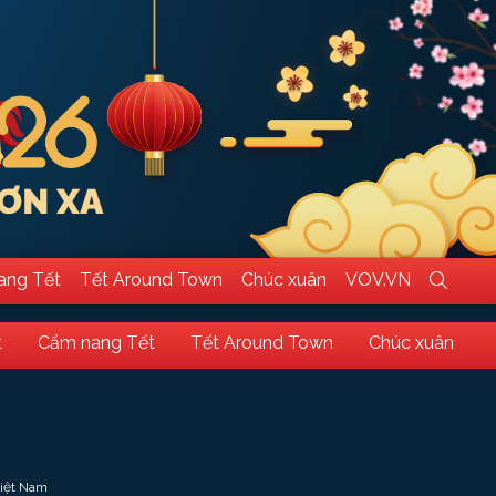
ang Tết
Tết Around Town
Chúc xuân
VOV.VN
t
Cẩm nang Tết
Tết Around Town
Chúc xuân
Việt Nam