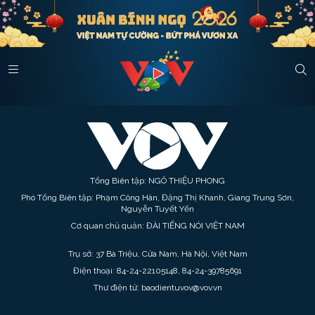
Tổng Biên tập: NGÔ THIỆU PHONG
Phó Tổng Biên tập: Phạm Công Hân, Đặng Thị Khanh, Giang Trung Sơn,
Nguyễn Tuyết Yến
Cơ quan chủ quản: ĐÀI TIẾNG NÓI VIỆT NAM
Trụ sở: 37 Bà Triệu, Cửa Nam, Hà Nội, Việt Nam
Điện thoại: 84-24-22105148, 84-24-39785691
Thư điện tử: baodientuvov@vov.vn