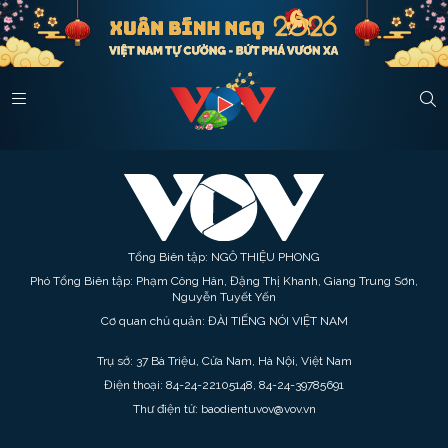
Tổng Biên tập: NGÔ THIỆU PHONG
Phó Tổng Biên tập: Phạm Công Hân, Đặng Thị Khanh, Giang Trung Sơn,
Nguyễn Tuyết Yến
Cơ quan chủ quản: ĐÀI TIẾNG NÓI VIỆT NAM
Trụ sở: 37 Bà Triệu, Cửa Nam, Hà Nội, Việt Nam
Điện thoại: 84-24-22105148, 84-24-39785691
Thư điện tử: baodientuvov@vov.vn