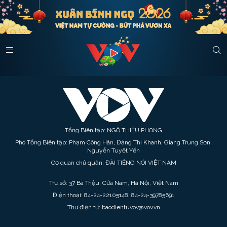
Tổng Biên tập: NGÔ THIỆU PHONG
Phó Tổng Biên tập: Phạm Công Hân, Đặng Thị Khanh, Giang Trung Sơn,
Nguyễn Tuyết Yến
Cơ quan chủ quản: ĐÀI TIẾNG NÓI VIỆT NAM
Trụ sở: 37 Bà Triệu, Cửa Nam, Hà Nội, Việt Nam
Điện thoại: 84-24-22105148, 84-24-39785691
Thư điện tử: baodientuvov@vov.vn