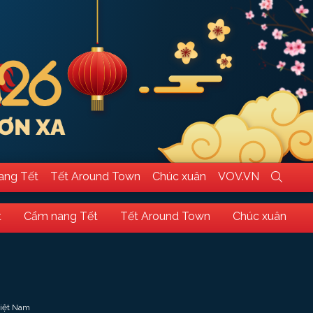
ang Tết
Tết Around Town
Chúc xuân
VOV.VN
t
Cẩm nang Tết
Tết Around Town
Chúc xuân
Việt Nam