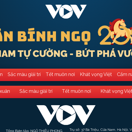
ân
Sắc màu giải trí
Tết muôn nơi
Khát vọng Việt
Cẩm n
 xuân
Sắc màu giải trí
Tết muôn nơi
Khát vọng Việ
Trụ sở: 37 Bà Triệu, Cửa Nam, Hà Nội, 
Tổng Biên tập: NGÔ THIỆU PHONG