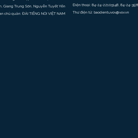
Điện thoại: 84-24-22105148, 84-24-397
h, Giang Trung Sơn, Nguyễn Tuyết Yến
Thư điện tử: baodientuvov@vov.vn
an chủ quản: ĐÀI TIẾNG NÓI VIỆT NAM