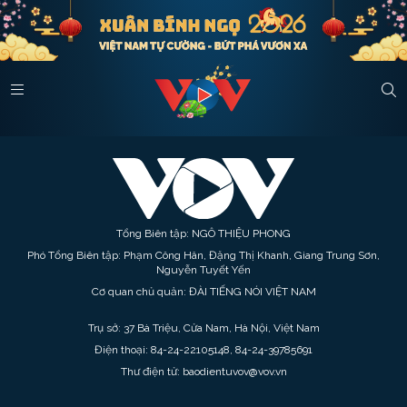
Tổng Biên tập: NGÔ THIỆU PHONG
Phó Tổng Biên tập: Phạm Công Hân, Đặng Thị Khanh, Giang Trung Sơn,
Nguyễn Tuyết Yến
Cơ quan chủ quản: ĐÀI TIẾNG NÓI VIỆT NAM
Trụ sở: 37 Bà Triệu, Cửa Nam, Hà Nội, Việt Nam
Điện thoại: 84-24-22105148, 84-24-39785691
Thư điện tử: baodientuvov@vov.vn