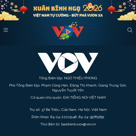
Tổng Biên tập: NGÔ THIỆU PHONG
Phó Tổng Biên tập: Phạm Công Hân, Đặng Thị Khanh, Giang Trung Sơn,
Nguyễn Tuyết Yến
Cơ quan chủ quản: ĐÀI TIẾNG NÓI VIỆT NAM
Trụ sở: 37 Bà Triệu, Cửa Nam, Hà Nội, Việt Nam
Điện thoại: 84-24-22105148, 84-24-39785691
Thư điện tử: baodientuvov@vov.vn