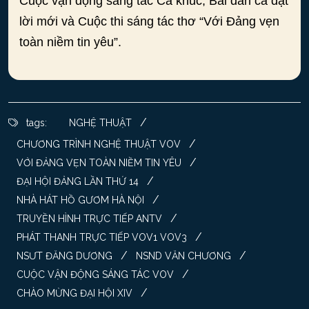
Cuộc vận động sáng tác Ca khúc, Bài dân ca đặt
lời mới và Cuộc thi sáng tác thơ “Với Đảng vẹn
toàn niềm tin yêu”.
/
tags:
NGHỆ THUẬT
/
CHƯƠNG TRÌNH NGHỆ THUẬT VOV
/
VỚI ĐẢNG VẸN TOÀN NIỀM TIN YÊU
/
ĐẠI HỘI ĐẢNG LẦN THỨ 14
/
NHÀ HÁT HỒ GƯƠM HÀ NỘI
/
TRUYỀN HÌNH TRỰC TIẾP ANTV
/
PHÁT THANH TRỰC TIẾP VOV1 VOV3
/
/
NSƯT ĐĂNG DƯƠNG
NSND VĂN CHƯƠNG
/
CUỘC VẬN ĐỘNG SÁNG TÁC VOV
/
CHÀO MỪNG ĐẠI HỘI XIV