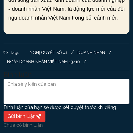
- doanh nhân Việt Nam, là động lực mới của đội
ngũ doanh nhân Việt Nam trong bối cảnh mới.
/
/
tags:
NGHỊ QUYẾT SỐ 41
DOANH NHAN
/
NGÀY DOANH NHÂN VIỆT NAM 13/10
Bình luận
Bình luận của bạn sẽ được xét duyệt trước khi đăng
Gửi bình luận
Chưa có bình luận